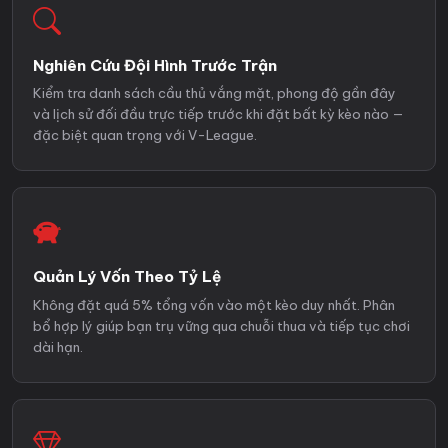
Nghiên Cứu Đội Hình Trước Trận
Kiểm tra danh sách cầu thủ vắng mặt, phong độ gần đây
và lịch sử đối đầu trực tiếp trước khi đặt bất kỳ kèo nào —
đặc biệt quan trọng với V-League.
Quản Lý Vốn Theo Tỷ Lệ
Không đặt quá 5% tổng vốn vào một kèo duy nhất. Phân
bổ hợp lý giúp bạn trụ vững qua chuỗi thua và tiếp tục chơi
dài hạn.