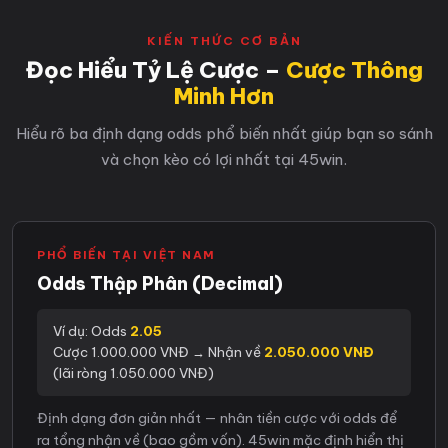
KIẾN THỨC CƠ BẢN
Đọc Hiểu Tỷ Lệ Cược –
Cược Thông
Minh Hơn
Hiểu rõ ba định dạng odds phổ biến nhất giúp bạn so sánh
và chọn kèo có lợi nhất tại 45win.
PHỔ BIẾN TẠI VIỆT NAM
Odds Thập Phân (Decimal)
Ví dụ: Odds
2.05
Cược 1.000.000 VNĐ → Nhận về
2.050.000 VNĐ
(lãi ròng 1.050.000 VNĐ)
Định dạng đơn giản nhất — nhân tiền cược với odds để
ra tổng nhận về (bao gồm vốn). 45win mặc định hiển thị