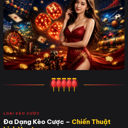
LOẠI KÈO CƯỢC
Đa Dạng Kèo Cược –
Chiến Thuật