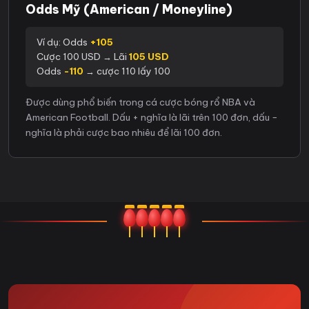
Odds Mỹ (American / Moneyline)
Ví dụ: Odds
+105
Cược 100 USD → Lãi
105 USD
Odds
-110
→ cược 110 lấy 100
Được dùng phổ biến trong cá cược bóng rổ NBA và
American Football. Dấu + nghĩa là lãi trên 100 đơn, dấu −
nghĩa là phải cược bao nhiêu để lãi 100 đơn.