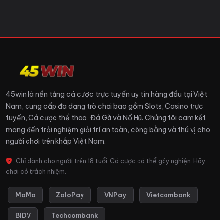
45win là nền tảng cá cược trực tuyến uy tín hàng đầu tại Việt
Nam, cung cấp đa dạng trò chơi bao gồm Slots, Casino trực
tuyến, Cá cược thể thao, Đá Gà và Nổ Hũ. Chúng tôi cam kết
mang đến trải nghiệm giải trí an toàn, công bằng và thú vị cho
người chơi trên khắp Việt Nam.
Chỉ dành cho người trên 18 tuổi. Cá cược có thể gây nghiện. Hãy
chơi có trách nhiệm.
MoMo
ZaloPay
VNPay
Vietcombank
BIDV
Techcombank