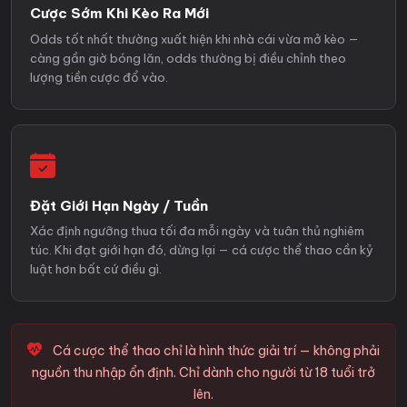
Cược Sớm Khi Kèo Ra Mới
Odds tốt nhất thường xuất hiện khi nhà cái vừa mở kèo —
càng gần giờ bóng lăn, odds thường bị điều chỉnh theo
lượng tiền cược đổ vào.
Đặt Giới Hạn Ngày / Tuần
Xác định ngưỡng thua tối đa mỗi ngày và tuân thủ nghiêm
túc. Khi đạt giới hạn đó, dừng lại — cá cược thể thao cần kỷ
luật hơn bất cứ điều gì.
Cá cược thể thao chỉ là hình thức giải trí — không phải
nguồn thu nhập ổn định. Chỉ dành cho người từ 18 tuổi trở
lên.