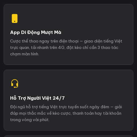
App Di Động Mượt Mà
Cược thể thao ngay trên điện thoại — giao diện tiếng Việt
trực quan, tải nhanh trên 4G, đặt kèo chỉ cần 3 thao tác
chạm màn hình.
Hỗ Trợ Người Việt 24/7
Đội ngũ hỗ trợ tiếng Việt trực tuyến suốt ngày đêm — giải
đáp mọi thắc mắc về kèo cược, thanh toán hay tài khoản
trong vòng vài phút.