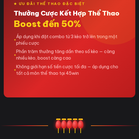
★ ƯU ĐÃI THỂ THAO ĐẶC BIỆT
Thưởng Cược Kết Hợp Thể Thao
Boost đến 50%
Áp dụng khi đặt combo từ 3 kèo trở lên trong một
phiếu cược
Phần trăm thưởng tăng dần theo số kèo — càng
nhiều kèo, boost càng cao
Không giới hạn số tiền cược tối đa — áp dụng cho
tất cả môn thể thao tại 45win