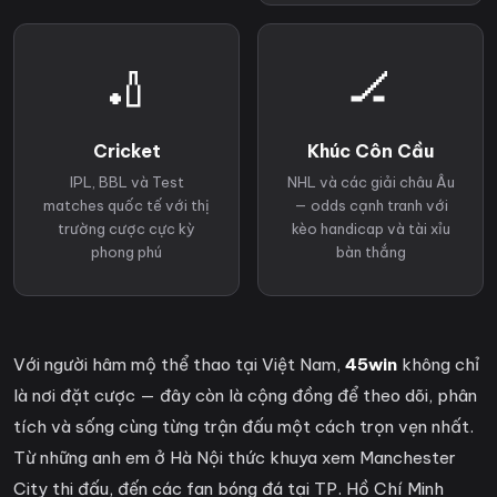
🏏
🏒
Cricket
Khúc Côn Cầu
IPL, BBL và Test
NHL và các giải châu Âu
matches quốc tế với thị
— odds cạnh tranh với
trường cược cực kỳ
kèo handicap và tài xỉu
phong phú
bàn thắng
Với người hâm mộ thể thao tại Việt Nam,
45win
không chỉ
là nơi đặt cược — đây còn là cộng đồng để theo dõi, phân
tích và sống cùng từng trận đấu một cách trọn vẹn nhất.
Từ những anh em ở Hà Nội thức khuya xem Manchester
City thi đấu, đến các fan bóng đá tại TP. Hồ Chí Minh