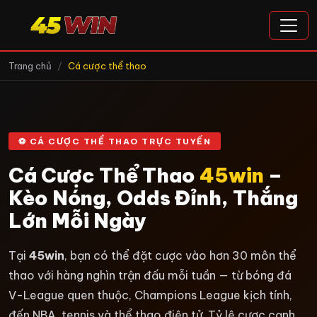
Trang chủ
Cá cược thể thao
⚽ CÁ CƯỢC THỂ THAO TRỰC TUYẾN
Cá Cược Thể Thao
45win
–
Kèo Nóng, Odds Đỉnh, Thắng
Lớn Mỗi Ngày
Tại
45win
, bạn có thể đặt cược vào hơn 30 môn thể
thao với hàng nghìn trận đấu mỗi tuần — từ bóng đá
V-League quen thuộc, Champions League kịch tính,
đến NBA, tennis và thể thao điện tử. Tỷ lệ cược cạnh