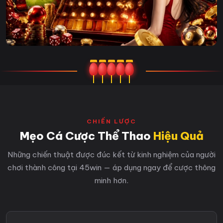
CHIẾN LƯỢC
Mẹo Cá Cược Thể Thao
Hiệu Quả
Những chiến thuật được đúc kết từ kinh nghiệm của người
chơi thành công tại 45win — áp dụng ngay để cược thông
minh hơn.