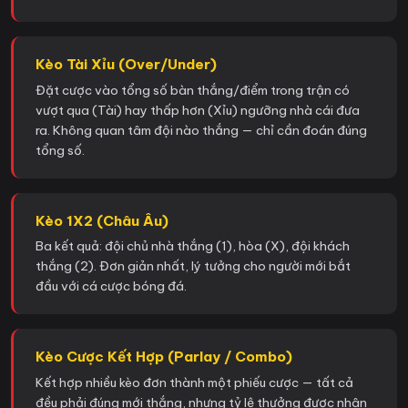
Kèo Tài Xỉu (Over/Under)
Đặt cược vào tổng số bàn thắng/điểm trong trận có
vượt qua (Tài) hay thấp hơn (Xỉu) ngưỡng nhà cái đưa
ra. Không quan tâm đội nào thắng — chỉ cần đoán đúng
tổng số.
Kèo 1X2 (Châu Âu)
Ba kết quả: đội chủ nhà thắng (1), hòa (X), đội khách
thắng (2). Đơn giản nhất, lý tưởng cho người mới bắt
đầu với cá cược bóng đá.
Kèo Cược Kết Hợp (Parlay / Combo)
Kết hợp nhiều kèo đơn thành một phiếu cược — tất cả
đều phải đúng mới thắng, nhưng tỷ lệ thưởng được nhân