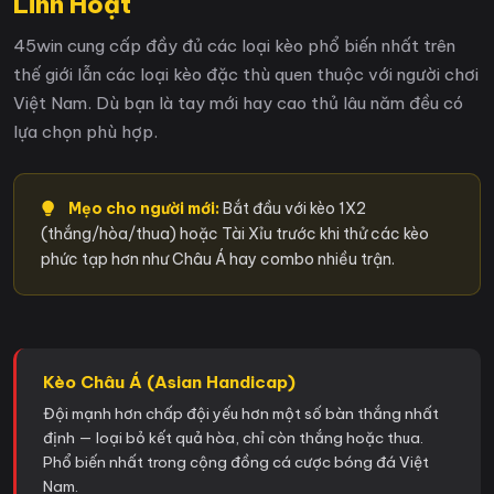
Linh Hoạt
45win cung cấp đầy đủ các loại kèo phổ biến nhất trên
thế giới lẫn các loại kèo đặc thù quen thuộc với người chơi
Việt Nam. Dù bạn là tay mới hay cao thủ lâu năm đều có
lựa chọn phù hợp.
Mẹo cho người mới:
Bắt đầu với kèo 1X2
(thắng/hòa/thua) hoặc Tài Xỉu trước khi thử các kèo
phức tạp hơn như Châu Á hay combo nhiều trận.
Kèo Châu Á (Asian Handicap)
Đội mạnh hơn chấp đội yếu hơn một số bàn thắng nhất
định — loại bỏ kết quả hòa, chỉ còn thắng hoặc thua.
Phổ biến nhất trong cộng đồng cá cược bóng đá Việt
Nam.