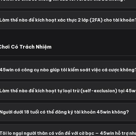
Xác thực 2 lớp (2FA):
Bảo vệ thêm cho đăng nhập và rút tiền.
Bước 1:
Liên hệ live chat
45win
ngay lập tức và yêu cầu khóa tài kh
Giám sát bảo mật 24/7:
AI phát hiện hoạt động đăng nhập bất t
win
không bán, cho thuê hay trao đổi thương mại thông tin cá nhân 
Bước 2:
Đổi mật khẩu tài khoản email và số điện thoại liên kết.
Làm thế nào để kích hoạt xác thực 2 lớp (2FA) cho tài khoản
win
không bao giờ bán thông tin của bạn cho bên thứ ba. Xem chi ti
Bước 3:
Cung cấp thông tin chi tiết (thời gian phát hiện, hoạt động 
Nhà cung cấp thanh toán (MoMo, ZaloPay, ngân hàng) — chỉ thông t
Bước 4:
Đội bảo mật
45win
sẽ xem xét lịch sử đăng nhập và đưa ra
h hoạt 2FA sẽ thêm một lớp bảo mật quan trọng cho tài khoản
45w
Nhà cung cấp game — chỉ tên đăng nhập/mã phiên (không phải thô
Chơi Có Trách Nhiệm
Cơ quan nhà nước — khi có yêu cầu pháp lý hợp lệ.
Đăng nhập tài khoản → Cài đặt → Bảo mật → Xác thực 2 lớp.
Nhân viên
45win
sẽ KHÔNG BAO GIỜ hỏi mật khẩu của bạn qua bất k
— đừng cung cấp mật khẩu cho bất kỳ ai.
Chọn phương thức: SMS OTP (qua số điện thoại đã đăng ký) hoặc 
Làm theo hướng dẫn để hoàn tất kích hoạt.
45win có công cụ nào giúp tôi kiểm soát việc cá cược không
Chúng tôi
khuyến khích mạnh mẽ
tất cả thành viên
45win
kích hoạt
.
45win
cung cấp đầy đủ công cụ tự bảo vệ trong phần Cài đặt tài 
Làm thế nào để kích hoạt tự loại trừ (self-exclusion) tại 45w
Giới hạn nạp tiền:
Đặt mức nạp tối đa theo ngày/tuần/tháng.
hai cách kích hoạt tự loại trừ:
Giới hạn thời gian chơi:
Nhắc nhở và tự động ngắt sau số giờ chơi 
Người dưới 18 tuổi có thể đăng ký tài khoản 45win không?
Giới hạn thua:
Dừng cược khi đạt ngưỡng thua cài đặt.
Tự làm trong Cài đặt:
Đăng nhập → Cài đặt → Chơi Có Trách Nhiệ
Nghỉ ngơi có kế hoạch:
Tạm khóa tài khoản từ 24 giờ đến 6 tuần.
Hiệu lực ngay lập tức.
ông, tuyệt đối không.
45win
áp dụng quy định tuổi tối thiểu 18 t
Tôi lo ngại người thân có vấn đề với cờ bạc — 45win hỗ trợ n