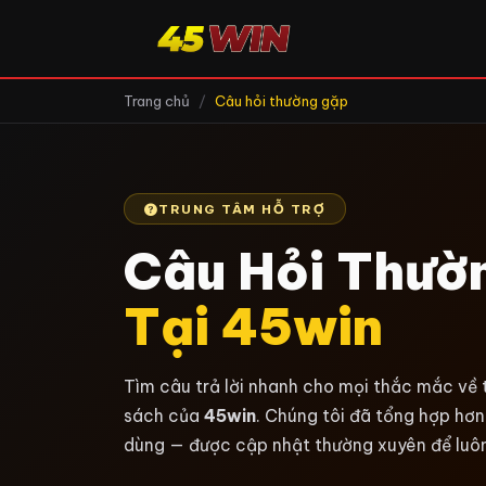
Trang chủ
Câu hỏi thường gặp
TRUNG TÂM HỖ TRỢ
Câu Hỏi Thườ
Tại 45win
Tìm câu trả lời nhanh cho mọi thắc mắc về t
sách của
45win
. Chúng tôi đã tổng hợp hơn
dùng — được cập nhật thường xuyên để luôn 