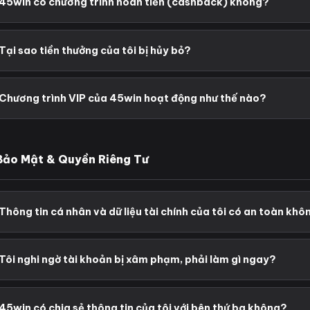
45win có chương trình hoàn tiền (cashback) không?
Thực hiện lần nạp tiền đầu tiên theo mức tối thiểu quy định của chư
Tiền thưởng sẽ được ghi vào tài khoản tự động — không cần nhập 
Bạn nhận thưởng chào mừng 500.000 VNĐ với yêu cầu rollover x2
.
45win
cung cấp chương trình hoàn tiền định kỳ cho thành viên, đặc
Tại sao tiền thưởng của tôi bị hủy bỏ?
h dựa trên tổng thua lỗ hoặc tổng doanh thu cá cược trong tuần/th
Bạn cần đặt tổng cộng 10.000.000 VNĐ (500.000 × 20) trước khi rú
Thưởng chào mừng đi kèm điều kiện vòng cược (rollover) trước khi rút
 cầu rollover cụ thể được ghi rõ trong điều kiện của từng chương trì
Cấp độ VIP của tài khoản bạn.
một số lý do khiến tiền thưởng có thể bị hủy:
Chương trình VIP của 45win hoạt động như thế nào?
n thành rollover trong phần Khuyến mãi của tài khoản.
Loại game bạn chơi (Slot, Casino, Thể thao có tỷ lệ hoàn tiền khác
Vi phạm điều kiện của chương trình khuyến mãi (ví dụ: sử dụng tiề
Các chương trình khuyến mãi đặc biệt đang chạy tại
45win
.
ơng trình VIP của
45win
ghi nhận và thưởng cho những thành viên 
Phát hiện có nhiều tài khoản nhận cùng một khuyến mãi từ cùng mộ
 tiết chương trình hoàn tiền hiện tại xem trong mục Khuyến mãi khi
h dựa trên tổng doanh thu cá cược tích lũy. Thành viên VIP được hư
Bảo Mật & Quyền Riêng Tư
Áp dụng chiến lược cược bị coi là lạm dụng khuyến mãi (ví dụ: đặt
thưởng).
Hạn mức rút tiền hàng ngày cao hơn.
Tiền thưởng hết hạn trước khi hoàn thành rollover — hầu hết khuyế
Tỷ lệ hoàn tiền (cashback) ưu đãi hơn.
Thông tin cá nhân và dữ liệu tài chính của tôi có an toàn khô
Thưởng sinh nhật và thưởng thăng cấp VIP.
Nếu bạn tin rằng tiền thưởng bị hủy sai, hãy liên hệ
45win
với mã gia
Quản lý tài khoản cá nhân (Personal Account Manager) — áp dụng 
.
45win
áp dụng nhiều lớp bảo mật để bảo vệ dữ liệu của bạn:
Tôi nghi ngờ tài khoản bị xâm phạm, phải làm gì ngay?
Ưu tiên xử lý giao dịch rút tiền.
Mã hóa SSL/TLS 256-bit:
Mọi dữ liệu truyền giữa thiết bị và se
Phần thưởng và khuyến mãi độc quyền dành riêng cho VIP.
 hành động ngay lập tức theo thứ tự sau:
Mã hóa lưu trữ AES-256:
Dữ liệu trên server được mã hóa tiêu ch
45win có chia sẻ thông tin của tôi với bên thứ ba không?