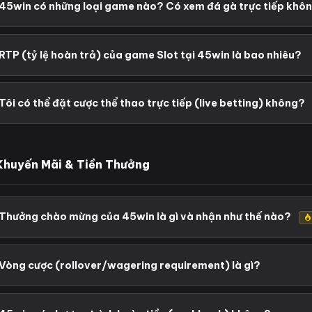
45win có những loại game nào? Có xem đá gà trực tiếp khô
 với Casino Live (Baccarat, Roulette, Blackjack), game được phát tr
Kiểm tra tỷ lệ thắng và biến động (volatility) của game trước khi đặ
Slot/Nổ Hũ:
Vòng quay đang diễn ra sẽ được hoàn tất tự động bởi ser
ng thể bị can thiệp bởi phần mềm.
Thư giãn mà không áp lực tài chính.
thắng (nếu có) đã được ghi vào tài khoản.
win
cung cấp đầy đủ các loại hình giải trí cá cược phổ biến tại Việ
RTP (tỷ lệ hoàn trả) của game Slot tại 45win là bao nhiêu?
 ý: Chế độ Demo không áp dụng cho Casino Live và Đá Gà vì đây là sự
Casino Live:
Cược đã đặt trước khi ngắt kết nối vẫn có giá trị. Kết 
Nổ Hũ (Slot):
Hàng trăm game Slot từ các nhà phát triển hàng đầ
Cá cược thể thao:
Cược đã được xác nhận trước khi mất kết nối vẫ
 (Return to Player) là tỷ lệ phần trăm tổng tiền cược được trả lại c
Casino Live:
Baccarat, Roulette, Blackjack, Sicbo, Dragon Tiger với
Tôi có thể đặt cược thể thao trực tiếp (live betting) không?
Đá Gà trực tiếp:
Stream trực tiếp các trận đá gà từ các trường đấu
Nếu bạn tin rằng kết quả không chính xác do lỗi kết nối, hãy lưu lại 
Phần lớn game Slot có RTP từ
95% đến 97%
.
vòng 24 giờ để được xem xét.
Cá cược thể thao:
Bóng đá (V-League, Premier League, Champions L
.
45win
hỗ trợ đầy đủ cả hai hình thức cá cược thể thao:
Một số game jackpot progressive có RTP thấp hơn nhưng có tiềm n
thao khác.
Khuyến Mãi & Tiền Thưởng
RTP được hiển thị công khai trong phần thông tin của từng game — 
Cược trước trận (Pre-match):
Đặt cược trước khi sự kiện bắt đầu 
Lô đề và xổ số:
Các hình thức cá cược số dựa trên kết quả xổ số t
giao diện game.
Cược trong trận (Live/In-play):
Đặt cược khi trận đấu đang diễn 
trên diễn biến trận đấu.
Thưởng chào mừng của 45win là gì và nhận như thế nào?
RTP là chỉ số dài hạn trên hàng triệu lượt quay — không phải đảm b
phiên chơi ngắn hạn có thể biến động đáng kể.
e betting áp dụng cho hầu hết các môn thể thao lớn, đặc biệt là bón
g phút theo diễn biến thực tế của trận đấu.
ưởng chào mừng (Welcome Bonus) của
45win
là ưu đãi dành cho th
Vòng cược (rollover/wagering requirement) là gì?
ởng cụ thể được cập nhật thường xuyên trên trang khuyến mãi của
Đăng ký tài khoản mới và xác minh số điện thoại thành công.
g cược (rollover hay wagering requirement) là tổng số tiền bạn cần 