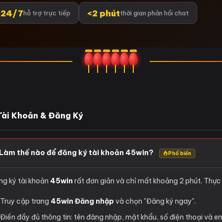
24/7
<2 phút
hỗ trợ trực tiếp
thời gian phản hồi chat
Tài Khoản & Đăng Ký
Làm thế nào để đăng ký tài khoản 45win?
Phổ biến
g ký tài khoản
45win
rất đơn giản và chỉ mất khoảng 2 phút. Thực
Truy cập trang
45win Đăng nhập
và chọn "Đăng ký ngay".
Điền đầy đủ thông tin: tên đăng nhập, mật khẩu, số điện thoại và em