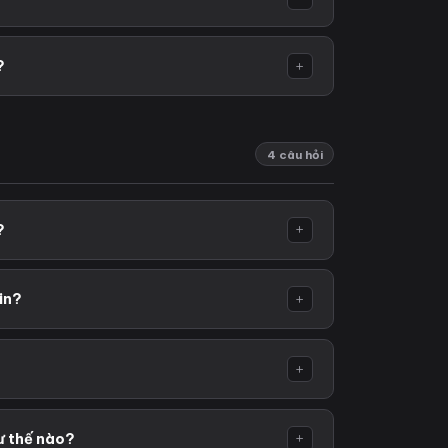
oản tạm thời.
hường và cảnh báo ngay.
của bạn. Thông tin chỉ được chia sẻ với:
?
ết tại trang
Chính sách bảo mật
.
bất thường) để đội hỗ trợ điều tra.
in cần thiết cho giao dịch.
 phương án xử lý.
in
của bạn. Các bước kích hoạt:
ng tin nhận dạng đầy đủ).
4 câu hỏi
ỳ kênh nào. Đây là dấu hiệu của kẻ mạo danh
Google Authenticator.
?
 2FA — đặc biệt nếu tài khoản có số dư lớn.
khoản:
in?
bạn định sẵn.
m → Tự loại trừ → Chọn thời hạn → Xác nhận.
uổi một cách không có ngoại lệ. Hệ thống xác
hư thế nào?