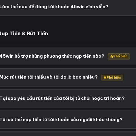
hướng dẫn qua OTP SMS.
 số thông tin có thể cập nhật trực tiếp trong phần
Cài đặt tài kh
Làm thế nào để đóng tài khoản 45win vĩnh viễn?
 trình xác minh thường hoàn tất trong
24–48 giờ làm việc
. Tài k
Qua email:
Chọn "Quên mật khẩu", nhập địa chỉ email đã đăng ký và
Tự cập nhật được:
Mật khẩu, số điện thoại (cần OTP xác nhận), địa
(có hiệu lực trong 30 phút).
 có thể yêu cầu đóng tài khoản bất kỳ lúc nào qua hai cách:
Cần liên hệ hỗ trợ:
Họ tên, ngày sinh, số CCCD/CMND (yêu cầu xác 
Nếu cả hai phương thức đều không thành công, hãy liên hệ live chat
Nạp Tiền & Rút Tiền
u ý quan trọng:
Thông tin tài khoản ngân hàng/ví điện tử dùng để rú
Tự đóng trong Cài đặt:
Vào Cài đặt → Chơi Có Trách Nhiệm → Đón
trợ khôi phục tài khoản trong vòng vài phút.
ng tin tài khoản
45win
.
Qua live chat:
Liên hệ đội hỗ trợ
45win
và yêu cầu đóng tài khoản
dư hợp lệ (đã hoàn thành điều kiện rollover) sẽ được hoàn trả trong
45win hỗ trợ những phương thức nạp tiền nào?
Phổ biến
h viễn không thể khôi phục trong vòng 12 tháng.
win
hỗ trợ nhiều phương thức nạp tiền phổ biến tại Việt Nam, bao 
Mức rút tiền tối thiểu và tối đa là bao nhiêu?
Phổ biến
Nếu lý do đóng tài khoản liên quan đến vấn đề cờ bạc, hãy xem tra
Ví điện tử:
MoMo, ZaloPay, VNPay — nhanh nhất, thường xử lý trong
Chuyển khoản ngân hàng:
Vietcombank, BIDV, Techcombank, Agr
Rút tối thiểu:
100.000 VNĐ mỗi lần.
Tại sao yêu cầu rút tiền của tôi bị từ chối hoặc trì hoãn?
địa.
Rút tối đa:
Phụ thuộc vào cấp độ VIP của tài khoản — dao động
Internet Banking:
Thanh toán trực tiếp qua cổng ngân hàng điện 
ngày.
một số lý do phổ biến dẫn đến việc yêu cầu rút tiền bị trì hoãn hoặc
Tôi có thể nạp tiền từ tài khoản của người khác không?
 nạp tối thiểu là
50.000 VNĐ
mỗi giao dịch. Không có phí nạp tiề
Thời gian xử lý:
15 phút đến 24 giờ tùy phương thức và trạng thái x
Tài khoản chưa hoàn tất xác minh danh tính (KYC).
ngân hàng/ví điện tử thu).
Phí rút:
45win
không thu phí rút tiền.