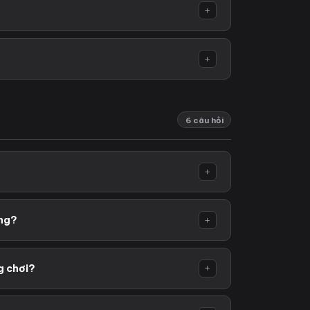
hiện từ tài khoản ngân hàng hoặc ví điện tử
llover).
oàn toàn với tên đã đăng ký tại
45win
.
đăng ký.
an xử lý ưu tiên nhanh hơn.
ngờ bảo mật.
ều khoản Dịch vụ và có thể dẫn đến đình chỉ tài
số dư tài khoản
ngay lập tức
sau khi kết quả
n hàng truyền thống).
 tiền từ phía nền tảng. Tuy nhiên, nhà cung cấp
i thích, hãy liên hệ ngay live chat
45win
để
g phí chuyển khoản theo chính sách riêng của
ược dealer xác nhận.
6 câu hỏi
liên quan đến
45win
.
công bố.
được cập nhật — thường trong vòng 30 phút đến
tiền tại
45win
— các ví này thường có phí nội
Random Number Generator — Bộ tạo số ngẫu
ông?
u này đảm bảo:
ộc vào kết quả trước đó.
ng cần đặt cược tiền thật. Đây là cách tuyệt
ng chơi?
game vào kết quả.
từng game.
c. Nếu kết nối bị ngắt: