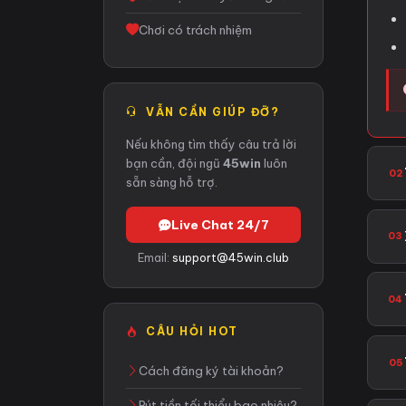
Chơi có trách nhiệm
VẪN CẦN GIÚP ĐỠ?
Nếu không tìm thấy câu trả lời
bạn cần, đội ngũ
45win
luôn
02
sẵn sàng hỗ trợ.
Kh
Live Chat 24/7
03
phạ
Email:
support@45win.club
KYC
04
kiệ
CÂU HỎI HOT
Bạn
05
Cách đăng ký tài khoản?
Rút tiền tối thiểu bao nhiêu?