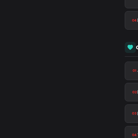
45
04
45
Kíc
01
Có
02
Có 
03
Kh
04